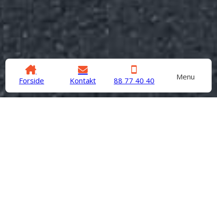
Menu
Forside
Kontakt
88 77 40 40
Vi har det kølige overblik
Som chauffør har vi mange års erfaring inden for
køletransport, samt frysetransport. Vi leveret
dagligt køle og frysevarer til både
restaurationsbranchen og supermarkeder. Vi har
oparbejdet en stor ekspertise med transport af
specielt køl og frys for erhvervskunder.