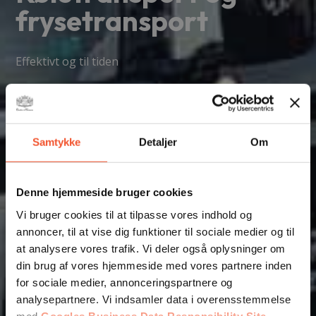
frysetransport
Effektivt og til tiden
Mange års erfaring
Samtykke
Detaljer
Om
Overholder alle aftaler
Denne hjemmeside bruger cookies
Vi bruger cookies til at tilpasse vores indhold og
Stor vognpark
annoncer, til at vise dig funktioner til sociale medier og til
at analysere vores trafik. Vi deler også oplysninger om
din brug af vores hjemmeside med vores partnere inden
Ring til os på 88 77 40 40
for sociale medier, annonceringspartnere og
Ring nu
analysepartnere. Vi indsamler data i overensstemmelse
Få et tilbud
med
Googles Business Data Responsibility Site
.